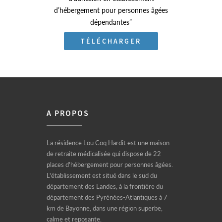
d’hébergement pour personnes âgées
dépendantes”
TÉLÉCHARGER
A PROPOS
La résidence Lou Coq Hardit est une maison
de retraite médicalisée qui dispose de 22
places d'hébergement pour personnes âgées.
L'établissement est situé dans le sud du
département des Landes, à la frontière du
département des Pyrénées-Atlantiques à 7
km de Bayonne, dans une région superbe,
calme et reposante.